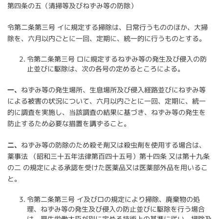
第四条の五（清掃等及びねずみ等の防除）
令第二条第三号 イに規定する掃除は、日常行うもののほか、大掃
除を、六月以内ごとに一回、定期に、統一的に行うものとする。
令第二条第三号 ロに規定するねずみ等の発生及び侵入の防
止並びに駆除は、次の各号の定めるところによる。
一、
ねずみ等の発生場所、生息場所及び侵入経路並びにねずみ等
による被害の状況について、六月以内ごとに一回、定期に、統一
的に調査を実施し、当該調査の結果に基づき、ねずみ等の発生を
防止するため必要な措置を講ずること。
二、
ねずみ等の防除のため殺そ剤又は殺虫剤を使用する場合は、
薬事法 （昭和三十五年法律第百四十五号）第十四条 又は第十九条
の二 の規定による承認を受けた医薬品又は医薬部外品を用いるこ
と。
令第二条第三号 イ及びロの規定により掃除、廃棄物の処
理、ねずみ等の発生及び侵入の防止並びに駆除を行う場合
は、厚生労働大臣が別に定める技術上の基準に従い、掃除及