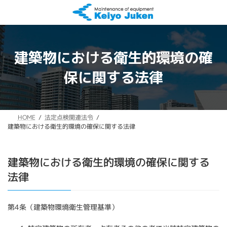
コ
ナ
ン
ビ
テ
ゲ
ン
ー
ツ
シ
建築物における衛生的環境の確
へ
ョ
ス
ン
保に関する法律
キ
に
ッ
移
プ
動
法定点検関連法令
HOME
建築物における衛生的環境の確保に関する法律
建築物における衛生的環境の確保に関する
法律
第4条（建築物環境衛生管理基準）