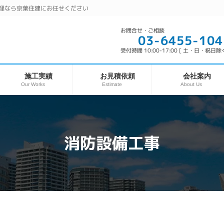
理なら京葉住建にお任せください
お問合せ・ご相談
03-6455-104
受付時間 10:00-17:00 [ 土・日・祝日除く
お見積依頼
施工実績
会社案内
Our Works
About Us
Estimate
消防設備工事