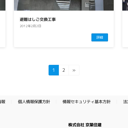
避難はしご交換工事
2012年2月2日
詳細
固
固
1
»
2
定
定
ペ
ペ
ー
ー
ジ
ジ
情報セキュリティ基本方針
個人情報保護方針
法
情報
株式会社 京葉住建