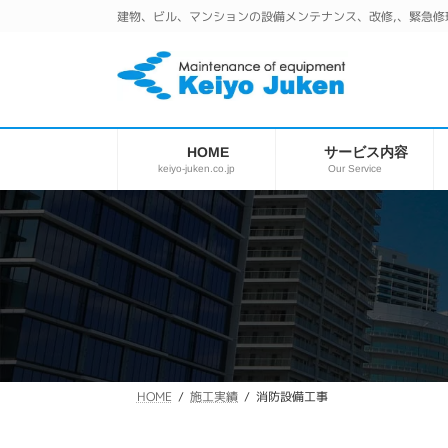
コ
ナ
建物、ビル、マンションの設備メンテナンス、改修,、緊急修
ン
ビ
テ
ゲ
ン
ー
ツ
シ
へ
ョ
ス
ン
サービス内容
HOME
キ
に
keiyo-juken.co.jp
Our Service
ッ
移
プ
動
消防設備工事
施工実績
HOME