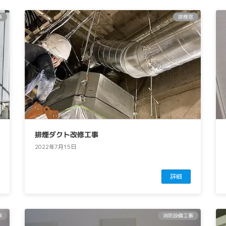
事
排煙窓
排煙ダクト改修工事
2022年7月15日
詳細
事
消防設備工事