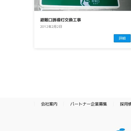
避難口誘導灯交換工事
2012年2月2日
詳細
投
稿
の
ペ
パートナー企業募集
採用
会社案内
ー
ジ