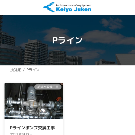
コ
ナ
ン
ビ
テ
ゲ
ン
ー
ツ
シ
へ
ョ
Pライン
ス
ン
キ
に
ッ
移
プ
動
Pライン
HOME
給排水設備工事
Pラインポンプ交換工事
2012年5月2日