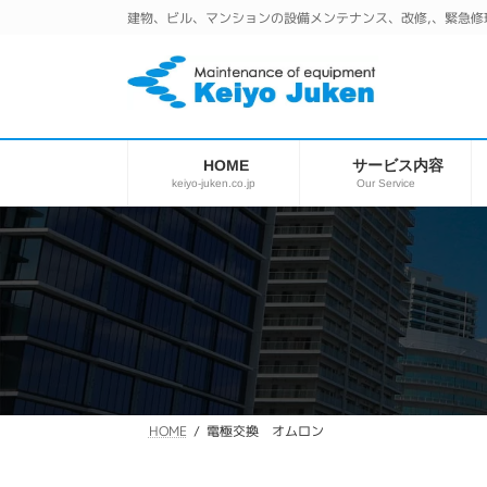
コ
ナ
建物、ビル、マンションの設備メンテナンス、改修,、緊急修
ン
ビ
テ
ゲ
ン
ー
ツ
シ
へ
ョ
ス
ン
サービス内容
HOME
キ
に
keiyo-juken.co.jp
Our Service
ッ
移
プ
動
電極交換 オムロン
HOME