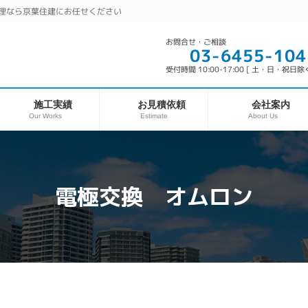
理なら京葉住建にお任せください
お問合せ・ご相談
03-6455-104
受付時間 10:00-17:00 [ 土・日・祝日除く
お見積依頼
施工実績
会社案内
Our Works
About Us
Estimate
電極交換 オムロン