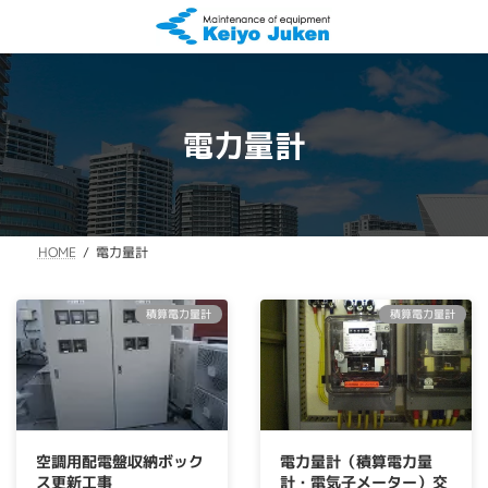
コ
ナ
ン
ビ
テ
ゲ
ン
ー
ツ
シ
へ
ョ
電力量計
ス
ン
キ
に
ッ
移
プ
動
電力量計
HOME
積算電力量計
積算電力量計
空調用配電盤収納ボック
電力量計（積算電力量
ス更新工事
計・電気子メーター）交