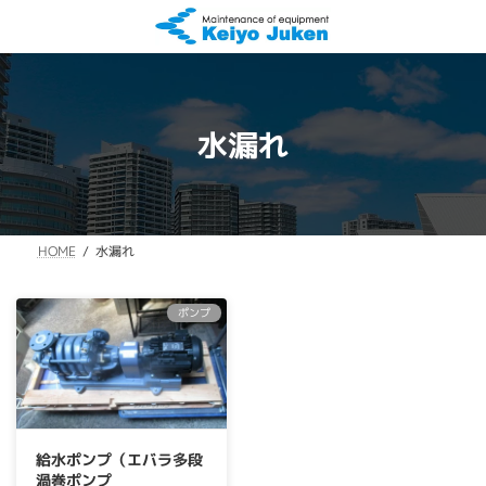
コ
ナ
ン
ビ
テ
ゲ
ン
ー
ツ
シ
へ
ョ
水漏れ
ス
ン
キ
に
ッ
移
プ
動
水漏れ
HOME
ポンプ
給水ポンプ（エバラ多段
渦巻ポンプ