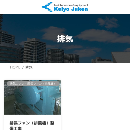
コ
ナ
ン
ビ
テ
ゲ
ン
ー
ツ
シ
へ
ョ
排気
ス
ン
キ
に
ッ
移
プ
動
HOME
排気
排気ファン・吸気ファン（排風機）
排気ファン（排風機）整
備工事