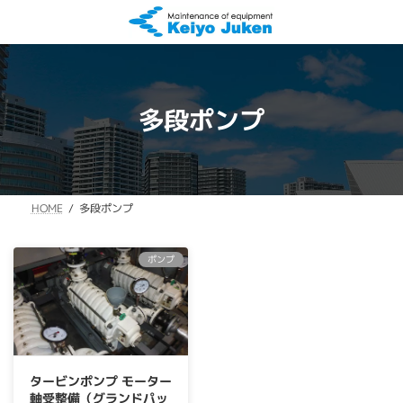
コ
ナ
ン
ビ
テ
ゲ
ン
ー
ツ
シ
へ
ョ
多段ポンプ
ス
ン
キ
に
ッ
移
プ
動
多段ポンプ
HOME
ポンプ
タービンポンプ モーター
軸受整備（グランドパッ