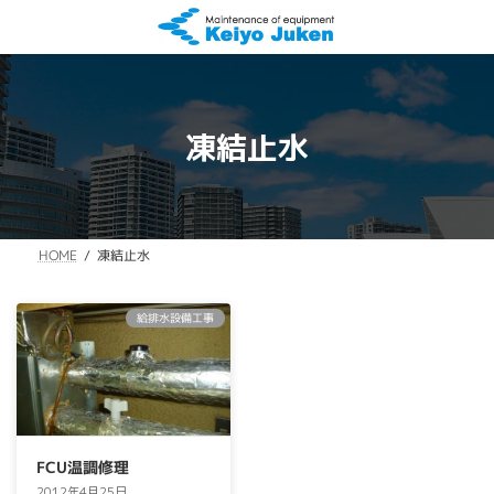
コ
ナ
ン
ビ
テ
ゲ
ン
ー
ツ
シ
へ
ョ
凍結止水
ス
ン
キ
に
ッ
移
プ
動
凍結止水
HOME
給排水設備工事
FCU温調修理
2012年4月25日