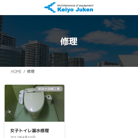
コ
ナ
ン
ビ
テ
ゲ
ン
ー
ツ
シ
へ
ョ
修理
ス
ン
キ
に
ッ
移
プ
動
HOME
修理
給排水設備工事
女子トイレ漏水修理
2012年4月18日