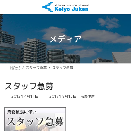
コ
ナ
ン
ビ
テ
ゲ
ン
ー
ツ
シ
へ
ョ
メディア
ス
ン
キ
に
ッ
移
プ
動
スタッフ急募
スタッフ急募
HOME
スタッフ急募
最
2012年4月11日
2017年9月15日
京葉住建
終
更
新
日
時
: