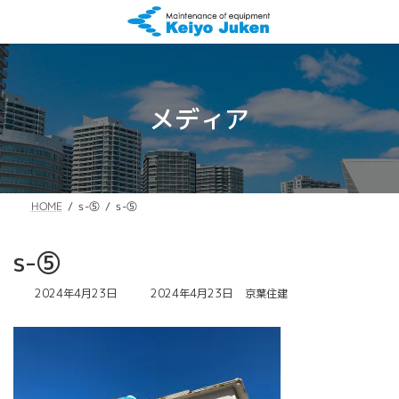
コ
ナ
ン
ビ
テ
ゲ
ン
ー
ツ
シ
へ
ョ
メディア
ス
ン
キ
に
ッ
移
プ
動
s-⑤
HOME
s-⑤
s-⑤
最
2024年4月23日
2024年4月23日
京葉住建
終
更
新
日
時
: