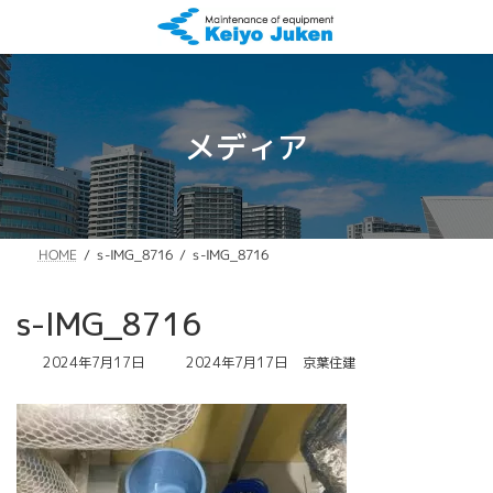
コ
ナ
ン
ビ
テ
ゲ
ン
ー
ツ
シ
へ
ョ
メディア
ス
ン
キ
に
ッ
移
プ
動
s-IMG_8716
s-IMG_8716
HOME
s-IMG_8716
最
2024年7月17日
2024年7月17日
京葉住建
終
更
新
日
時
: