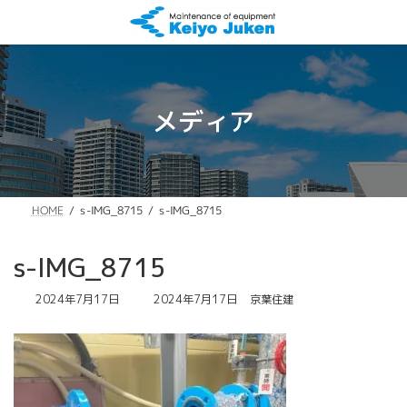
コ
ナ
ン
ビ
テ
ゲ
ン
ー
ツ
シ
へ
ョ
メディア
ス
ン
キ
に
ッ
移
プ
動
s-IMG_8715
s-IMG_8715
HOME
s-IMG_8715
最
2024年7月17日
2024年7月17日
京葉住建
終
更
新
日
時
: