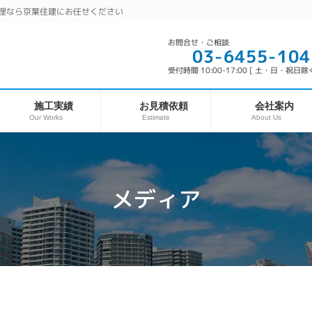
理なら京葉住建にお任せください
お問合せ・ご相談
03-6455-104
受付時間 10:00-17:00 [ 土・日・祝日除く
お見積依頼
施工実績
会社案内
Our Works
About Us
Estimate
メディア