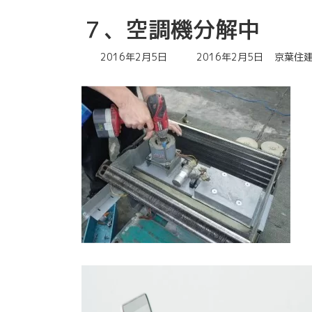
７、空調機分解中
最
2016年2月5日
2016年2月5日
京葉住
終
更
新
日
時
: