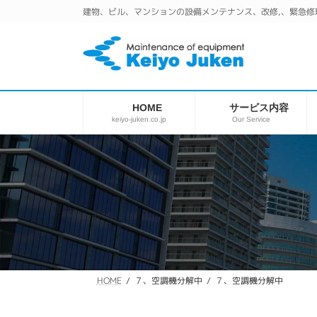
コ
ナ
建物、ビル、マンションの設備メンテナンス、改修,、緊急修
ン
ビ
テ
ゲ
ン
ー
ツ
シ
へ
ョ
ス
ン
サービス内容
HOME
キ
に
keiyo-juken.co.jp
Our Service
ッ
移
プ
動
７、空調機分解中
７、空調機分解中
HOME