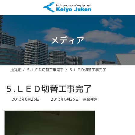
コ
ナ
ン
ビ
テ
ゲ
ン
ー
ツ
シ
へ
ョ
メディア
ス
ン
キ
に
ッ
移
プ
動
５.ＬＥＤ切替工事完了
５.ＬＥＤ切替工事完了
HOME
５.ＬＥＤ切替工事完了
最
2013年8月26日
2013年8月26日
京葉住建
終
更
新
日
時
: