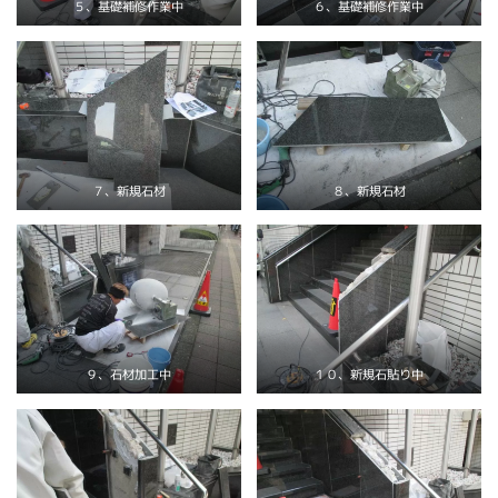
５、基礎補修作業中
６、基礎補修作業中
７、新規石材
８、新規石材
１０、新規石貼り中
９、石材加工中