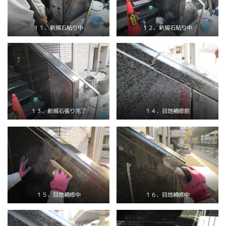
１１、新規石貼り中
１２、新規石貼り中
１３、新規石張り完了
１４、目地補修前
１５、目地補修中
１６、目地補修中