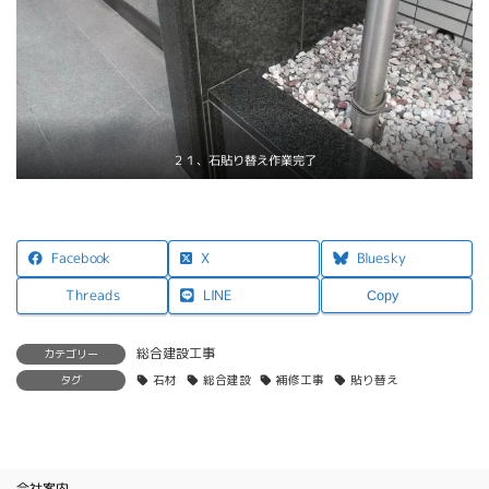
２１、石貼り替え作業完了
X
Facebook
Bluesky
LINE
Threads
Copy
総合建設工事
カテゴリー
タグ
石材
総合建設
補修工事
貼り替え
会社案内