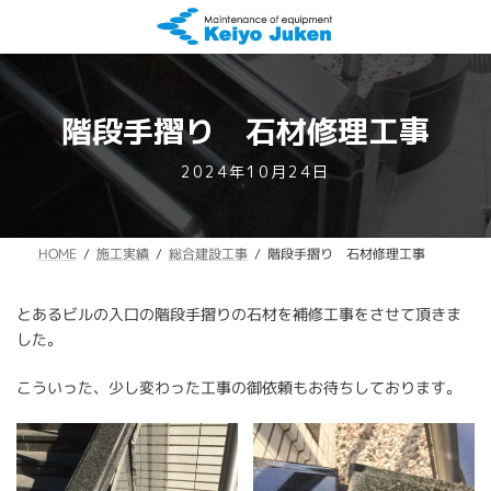
コ
ナ
ン
ビ
テ
ゲ
ン
ー
ツ
シ
へ
ョ
階段手摺り 石材修理工事
ス
ン
キ
に
最
2024年10月24日
ッ
移
終
プ
動
更
新
階段手摺り 石材修理工事
総合建設工事
施工実績
HOME
日
時
:
とあるビルの入口の階段手摺りの石材を補修工事をさせて頂きま
した。
こういった、少し変わった工事の御依頼もお待ちしております。