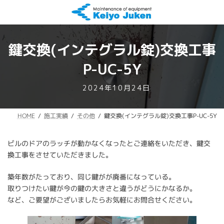
コ
ナ
ン
ビ
テ
ゲ
ン
ー
ツ
シ
鍵交換(インテグラル錠)交換工事
へ
ョ
ス
ン
P-UC-5Y
キ
に
ッ
移
最
2024年10月24日
プ
動
終
更
鍵交換(インテグラル錠)交換工事P-UC-5Y
施工実績
その他
HOME
新
日
時
ビルのドアのラッチが動かなくなったとご連絡をいただき、鍵交
:
換工事をさせていただきました。
築年数がたっており、同じ鍵がが廃番になっている。
取りつけたい鍵が今の鍵の大きさと違うがどうにかなるか。
など、ご要望がございましたらお気軽にお問合せください。