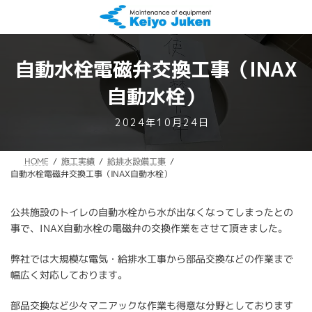
コ
ナ
ン
ビ
テ
ゲ
ン
ー
ツ
シ
自動水栓電磁弁交換工事（INAX
へ
ョ
ス
ン
自動水栓）
キ
に
ッ
移
最
2024年10月24日
プ
動
終
更
給排水設備工事
施工実績
HOME
新
自動水栓電磁弁交換工事（INAX自動水栓）
日
時
:
公共施設のトイレの自動水栓から水が出なくなってしまったとの
事で、INAX自動水栓の電磁弁の交換作業をさせて頂きました。
弊社では大規模な電気・給排水工事から部品交換などの作業まで
幅広く対応しております。
部品交換など少々マニアックな作業も得意な分野としております