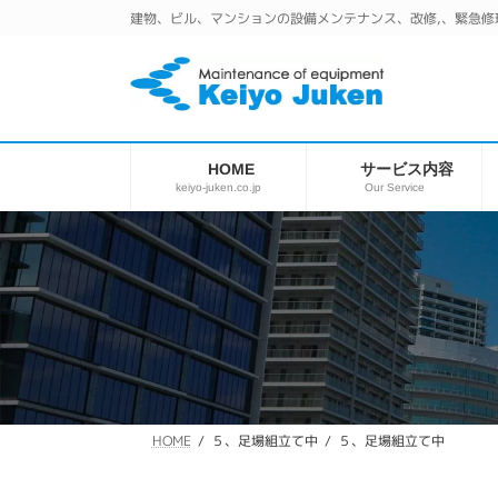
コ
ナ
建物、ビル、マンションの設備メンテナンス、改修,、緊急修
ン
ビ
テ
ゲ
ン
ー
ツ
シ
へ
ョ
ス
ン
サービス内容
HOME
キ
に
keiyo-juken.co.jp
Our Service
ッ
移
プ
動
５、足場組立て中
５、足場組立て中
HOME