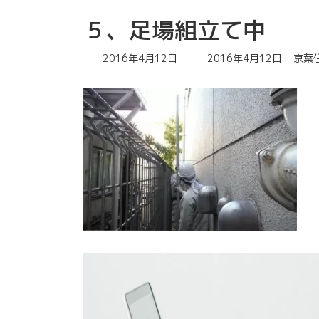
５、足場組立て中
最
2016年4月12日
2016年4月12日
京葉
終
更
新
日
時
: