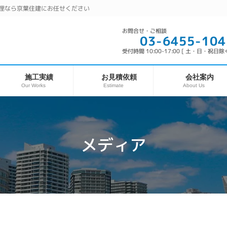
理なら京葉住建にお任せください
お問合せ・ご相談
03-6455-104
受付時間 10:00-17:00 [ 土・日・祝日除く
お見積依頼
施工実績
会社案内
Our Works
About Us
Estimate
メディア