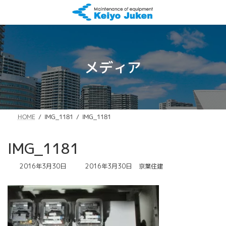
コ
ナ
ン
ビ
テ
ゲ
ン
ー
ツ
シ
へ
ョ
メディア
ス
ン
キ
に
ッ
移
プ
動
IMG_1181
IMG_1181
HOME
IMG_1181
最
2016年3月30日
2016年3月30日
京葉住建
終
更
新
日
時
: