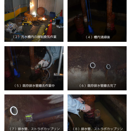
（２）汚水槽内の強制換気作業
（４）槽内清掃後
（５）既存排水管撤去作業中
（６）既存排水管撤去完了
（７）排水管、ストラボカップリン
（８）排水管、ストラボカップリン