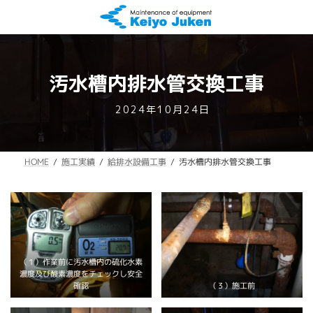
コ
ナ
ン
ビ
テ
ゲ
ン
ー
ツ
シ
へ
ョ
汚水槽内排水管交換工事
ス
ン
キ
に
最
2024年10月24日
ッ
移
終
プ
動
更
新
汚水槽内排水管交換工事
給排水設備工事
施工実績
HOME
日
時
:
（１）作業前に汚水槽内の硫化水素
濃度及び酸素濃度をチェックし安全
（３）施工前
確認