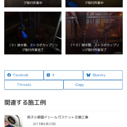
グ取付作業中
グ取付作業中
（９）排水管、ストラボカップリン
（１０）排水管、ストラボカップリ
ング取付作業完了
グ取付作業完了
X
Facebook
Bluesky
Threads
Copy
関連する施工例
男子小便器Ｐシールガスケット交換工事
2013年8月23日