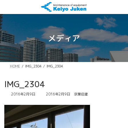
コ
ナ
ン
ビ
テ
ゲ
ン
ー
ツ
シ
へ
ョ
メディア
ス
ン
キ
に
ッ
移
プ
動
IMG_2304
IMG_2304
HOME
IMG_2304
最
2016年2月9日
2016年2月9日
京葉住建
終
更
新
日
時
: