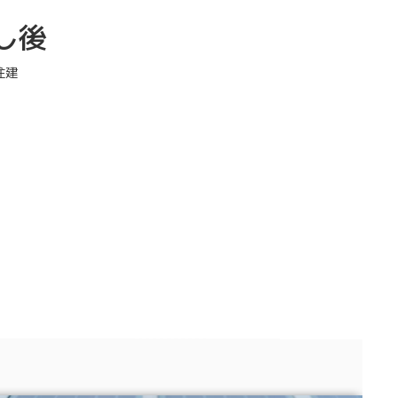
し後
住建