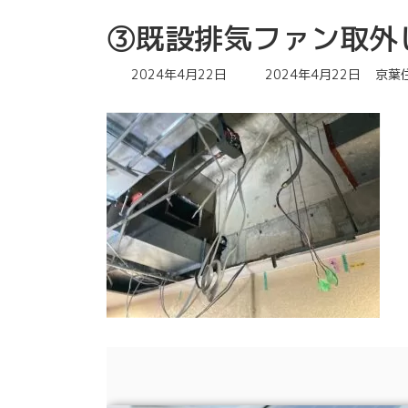
③既設排気ファン取外
最
2024年4月22日
2024年4月22日
京葉
終
更
新
日
時
: