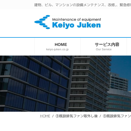
コ
ナ
建物、ビル、マンションの設備メンテナンス、改修,、緊急修
ン
ビ
テ
ゲ
ン
ー
ツ
シ
へ
ョ
ス
ン
サービス内容
HOME
キ
に
keiyo-juken.co.jp
Our Service
ッ
移
プ
動
③既設排気ファン取外し後
③既設排気ファン
HOME