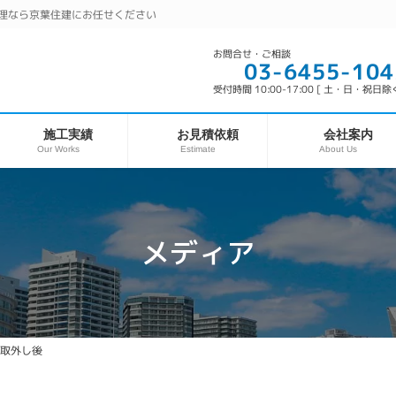
理なら京葉住建にお任せください
お問合せ・ご相談
03-6455-104
受付時間 10:00-17:00 [ 土・日・祝日除く
お見積依頼
施工実績
会社案内
Our Works
About Us
Estimate
メディア
取外し後