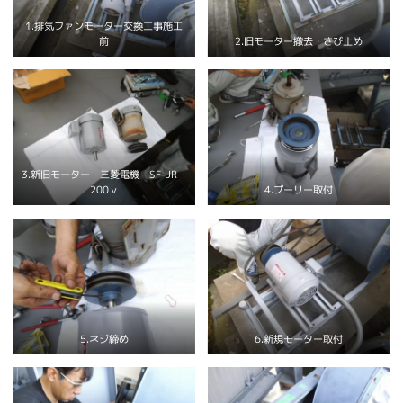
1.排気ファンモーター交換工事施工
2.旧モーター撤去・さび止め
前
3.新旧モーター 三菱電機 SF-JR
4.プーリー取付
200ｖ
6.新規モーター取付
5.ネジ締め