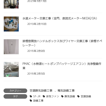
2023年3月13日
水道メーター交換工事（金門、直読式メーターNKDA20A）
2019年2月16日
排煙窓開放ハンドルボックス及びワイヤー交換工事（排煙オペ
レーター）
2016年2月9日
PMAC（水熱源ヒートポンプパッケージエアコン）洗浄整備作
業
2016年2月5日
空調換気設備工事
、
電気設備工事
カテゴリー
タグ
SF-JR
排気ファン
換気設備
空調設備
設備工事