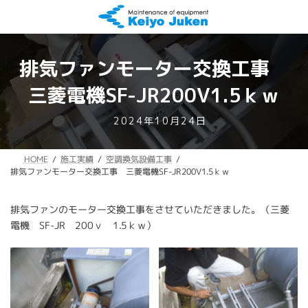
コ
ナ
ン
ビ
テ
ゲ
ン
ー
ツ
シ
排気ファンモーター交換工事
へ
ョ
ス
ン
三菱電機SF-JR200V1.5ｋｗ
キ
に
ッ
移
最
2024年10月24日
プ
動
終
更
空調換気設備工事
施工実績
HOME
新
排気ファンモーター交換工事 三菱電機SF-JR200V1.5ｋｗ
日
時
:
排気ファンのモーター交換工事をさせていただきました。（三菱
電機 SF-JR 200ｖ 1.5ｋｗ）