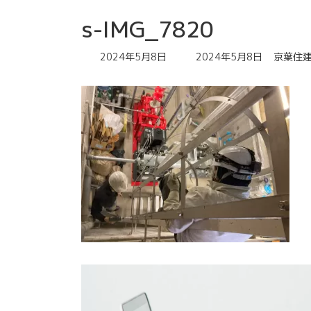
s-IMG_7820
最
2024年5月8日
2024年5月8日
京葉住
終
更
新
日
時
: