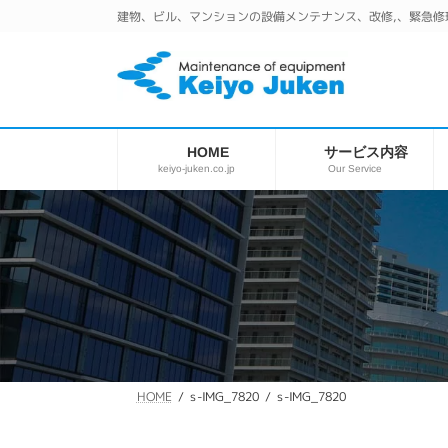
コ
ナ
建物、ビル、マンションの設備メンテナンス、改修,、緊急修
ン
ビ
テ
ゲ
ン
ー
ツ
シ
へ
ョ
ス
ン
サービス内容
HOME
キ
に
keiyo-juken.co.jp
Our Service
ッ
移
プ
動
s-IMG_7820
s-IMG_7820
HOME