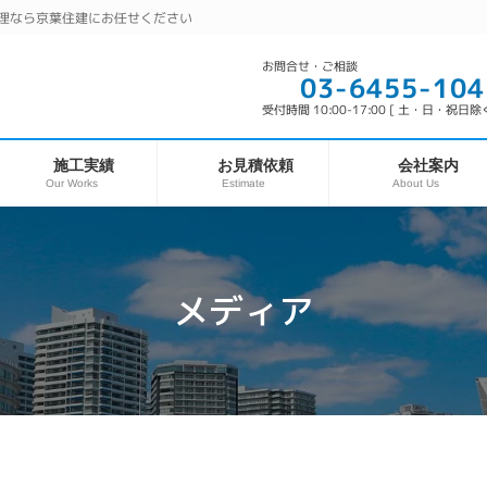
理なら京葉住建にお任せください
お問合せ・ご相談
03-6455-104
受付時間 10:00-17:00 [ 土・日・祝日除く
お見積依頼
施工実績
会社案内
Our Works
About Us
Estimate
メディア