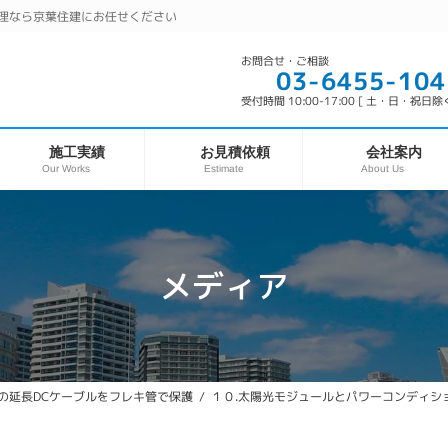
理なら京葉住建にお任せください
お問合せ・ご相談
03-6455-104
受付時間 10:00-17:00 [ 土・日・祝日除く
お見積依頼
施工実績
会社案内
Our Works
About Us
Estimate
メディア
の延長DCケーブルをフレキ管で保護
１０.太陽光モジュールとパワーコンディシ