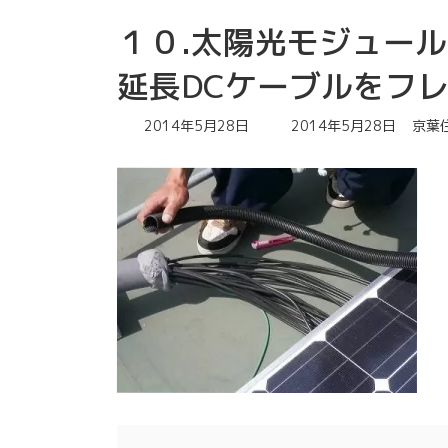
１０.太陽光モジュー
延長DCケーブルをフ
最
2014年5月28日
2014年5月28日
京葉
終
更
新
日
時
: