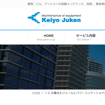
コ
ナ
建物、ビル、マンションの設備メンテナンス、改修,、緊急修
ン
ビ
テ
ゲ
ン
ー
ツ
シ
へ
ョ
ス
ン
サービス内容
HOME
キ
に
keiyo-juken.co.jp
Our Service
ッ
移
プ
動
１０.太陽光モジュールとパワーコンディショナ
HOME