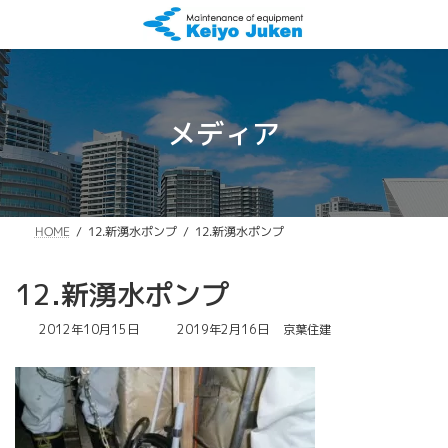
コ
ナ
ン
ビ
テ
ゲ
ン
ー
ツ
シ
へ
ョ
メディア
ス
ン
キ
に
ッ
移
プ
動
12.新湧水ポンプ
12.新湧水ポンプ
HOME
12.新湧水ポンプ
最
2012年10月15日
2019年2月16日
京葉住建
終
更
新
日
時
: