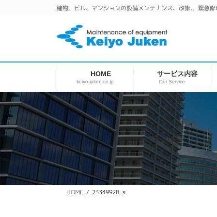
コ
ナ
建物、ビル、マンションの設備メンテナンス、改修,、緊急修
ン
ビ
テ
ゲ
ン
ー
ツ
シ
へ
ョ
ス
ン
サービス内容
HOME
キ
に
keiyo-juken.co.jp
Our Service
ッ
移
プ
動
23349928_s
HOME