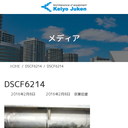
コ
ナ
ン
ビ
テ
ゲ
ン
ー
ツ
シ
へ
ョ
メディア
ス
ン
キ
に
ッ
移
プ
動
DSCF6214
DSCF6214
HOME
DSCF6214
最
2016年2月8日
2016年2月8日
京葉住建
終
更
新
日
時
: