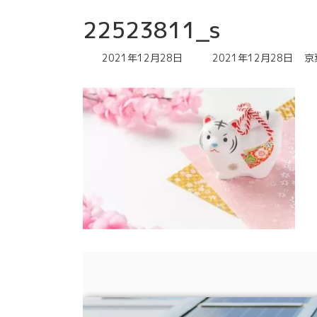
22523811_s
最
2021年12月28日
2021年12月28日
京
終
更
新
日
時
: