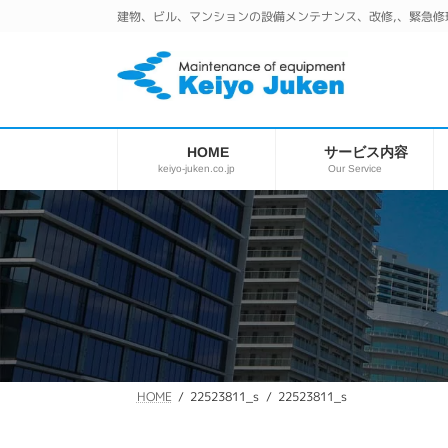
コ
ナ
建物、ビル、マンションの設備メンテナンス、改修,、緊急修
ン
ビ
テ
ゲ
ン
ー
ツ
シ
へ
ョ
ス
ン
サービス内容
HOME
キ
に
keiyo-juken.co.jp
Our Service
ッ
移
プ
動
22523811_s
22523811_s
HOME