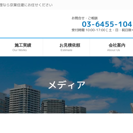
理なら京葉住建にお任せください
お問合せ・ご相談
03-6455-104
受付時間 10:00-17:00 [ 土・日・祝日除く
お見積依頼
施工実績
会社案内
Our Works
About Us
Estimate
メディア